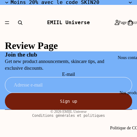
Moins 20% avec le code SKIN20
Moins 20% avec le code SKIN20
EMIIL Universe
Page d'acc
Review Page
Join the club
Nous conta
Get new product announcements, skincare tips, and
exclusive discounts.
E-mail
Nos produ
Politique de remboursement
Sign up
Politique de confidentialité
© 2026
EMIIL Universe
Conditions générales et politiques
Politique de 